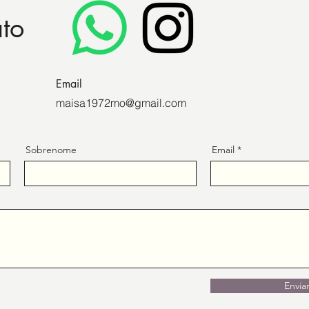
ato
Email
maisa1972mo@gmail.com
Sobrenome
Email
Envia